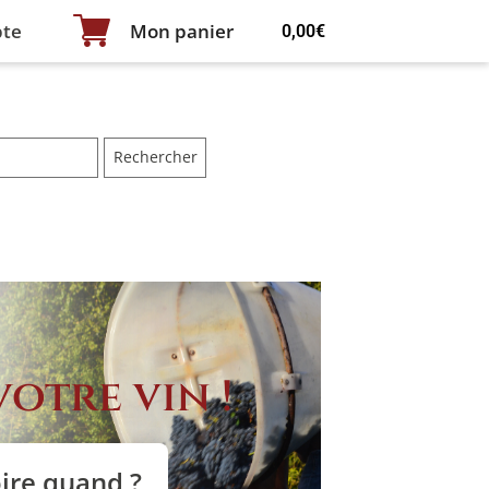
te
Mon panier
0,00
€
otre vin !
ire quand ?