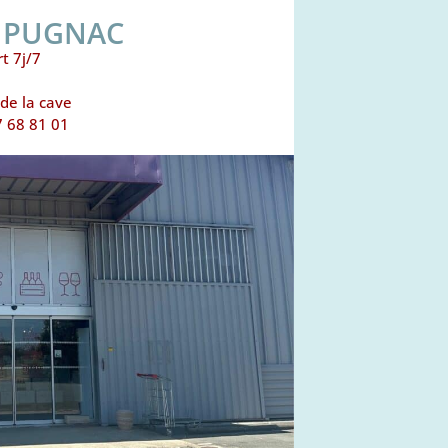
E PUGNAC
t 7j/7
de la cave
57 68 81 01