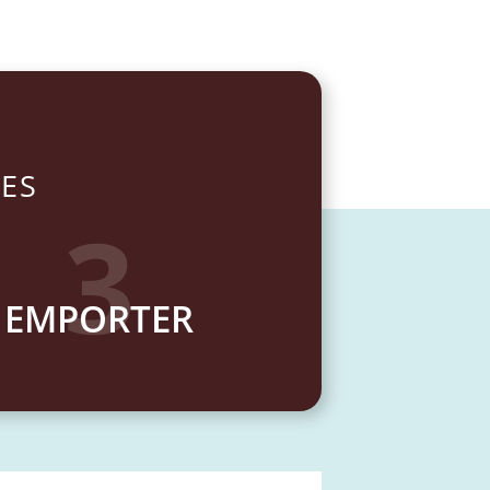
VES
3
EMPORTER