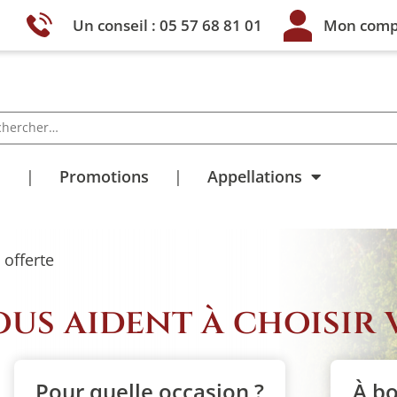
Un conseil : 05 57 68 81 01
Mon comp
s
Promotions
Appellations
 offerte
us aident à choisir v
Pour quelle occasion ?
À bo