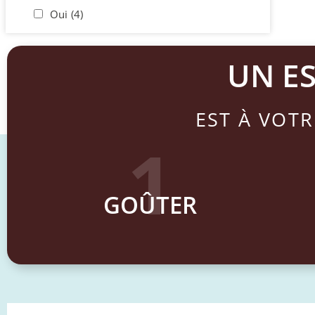
Oui
(4)
UN E
EST À VOTR
1
GOÛTER