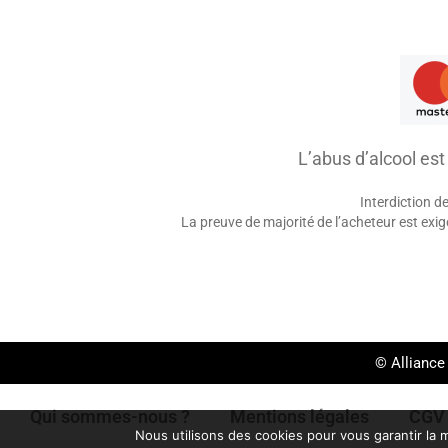
L’abus d’alcool es
Interdiction d
La preuve de majorité de l’acheteur est ex
© Alliance
Qui sommes-nous ?
Mentions légales
CGV
Nous utilisons des cookies pour vous garantir la m