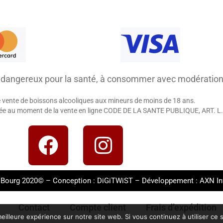
t dangereux pour la santé, à consommer avec modération
e vente de boissons alcooliques aux mineurs de moins de 18 ans.
igée au moment de la vente en ligne CODE DE LA SANTE PUBLIQUE, ART. L.
 Bourg 2020© – Conception :
DiGiTWiST
– Développement :
AXN In
Contact
Compte client
Frais d’expédition
eilleure expérience sur notre site web. Si vous continuez à utiliser ce