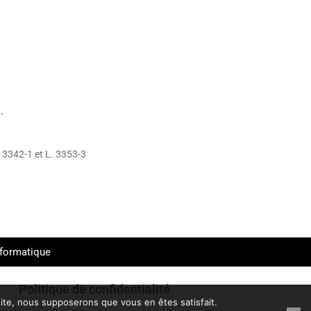
.
 3342-1 et L. 3353-3
formatique
Politique de confidentialité
 site, nous supposerons que vous en êtes satisfait.