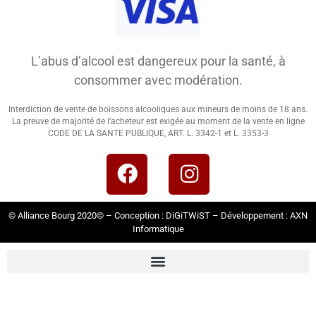
L’abus d’alcool est dangereux pour la santé, à
consommer avec modération.
Interdiction de vente de boissons alcooliques aux mineurs de moins de 18 ans.
La preuve de majorité de l’acheteur est exigée au moment de la vente en ligne
CODE DE LA SANTE PUBLIQUE, ART. L. 3342-1 et L. 3353-3
© Alliance Bourg 2020© – Conception :
DiGiTWiST
– Développement :
AXN
Informatique